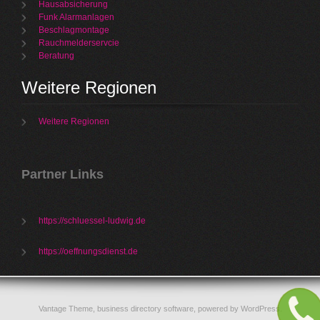
Hausabsicherung
Funk Alarmanlagen
Beschlagmontage
Rauchmelderservcie
Beratung
Weitere Regionen
Weitere Regionen
Partner Links
https://schluessel-ludwig.de
https://oeffnungsdienst.de
Vantage Theme,
business directory software
, powered by
WordPress
.