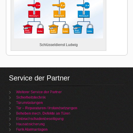
Schlüsseldienst Ludwig
Service der Partner
Weiterer Service der Partner
Sicherheitstechnik
Türumrüstungen
Tür – Reparaturen / Instandsetzungen
Beheben mech. Defekte an Türen
Einbruchschadenbeseitigung
Hausabsicherung
Funk Alarmanlagen