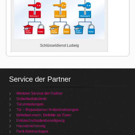
Schlüsseldienst Ludwig
Service der Partner
Weiterer Service der Partner
Sicherheitstechnik
Türumrüstungen
Tür – Reparaturen / Instandsetzungen
Beheben mech. Defekte an Türen
Einbruchschadenbeseitigung
Hausabsicherung
Funk Alarmanlagen