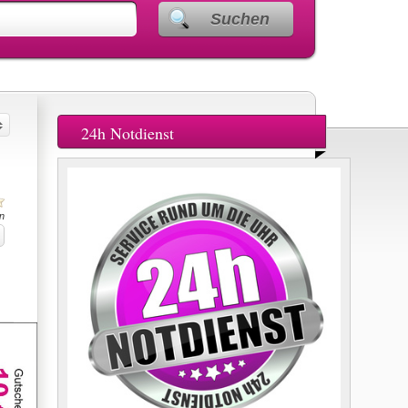
Suchen
24h Notdienst
n