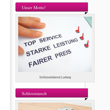
Unser Motto!
Schlüsseldienst Ludwig
Schlosstausch