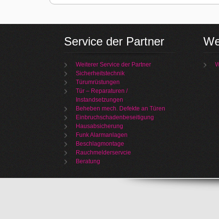
Service der Partner
We
Weiterer Service der Partner
W
Sicherheitstechnik
Türumrüstungen
Tür – Reparaturen /
Instandsetzungen
Beheben mech. Defekte an Türen
Einbruchschadenbeseitigung
Hausabsicherung
Funk Alarmanlagen
Beschlagmontage
Rauchmelderservcie
Beratung