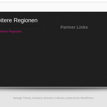
itere Regionen
Partner Links
eitere Regionen
Vantage Theme,
business directory software
, powered by
WordPress
.