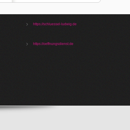
https://schluessel-ludwig.de
https://oeffnungsdienst.de