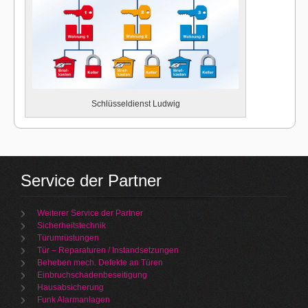
Schlüsseldienst Ludwig
Service der Partner
Weiterer Service der Partner
Sicherheitstechnik
Türumrüstungen
Tür – Reparaturen / Instandsetzungen
Beheben mech. Defekte an Türen
Einbruchschadenbeseitigung
Hausabsicherung
Funk Alarmanlagen