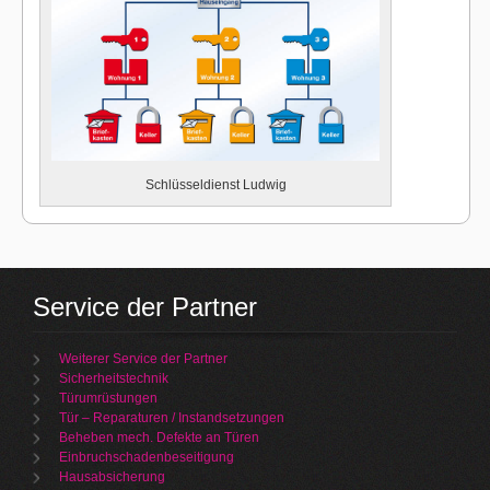
Schlüsseldienst Ludwig
Service der Partner
Weiterer Service der Partner
Sicherheitstechnik
Türumrüstungen
Tür – Reparaturen / Instandsetzungen
Beheben mech. Defekte an Türen
Einbruchschadenbeseitigung
Hausabsicherung