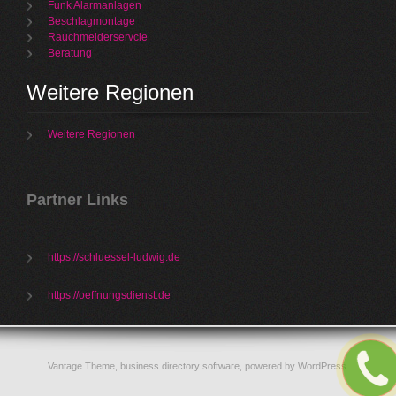
Funk Alarmanlagen
Beschlagmontage
Rauchmelderservcie
Beratung
Weitere Regionen
Weitere Regionen
Partner Links
https://schluessel-ludwig.de
https://oeffnungsdienst.de
Vantage Theme,
business directory software
, powered by
WordPress
.