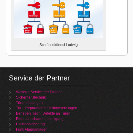
Schlüsseldienst Ludwig
Service der Partner
Weiterer Service der Partner
Sicherheitstechnik
Türumrüstungen
Tür – Reparaturen / Instandsetzungen
Beheben mech. Defekte an Türen
Einbruchschadenbeseitigung
Hausabsicherung
Funk Alarmanlagen