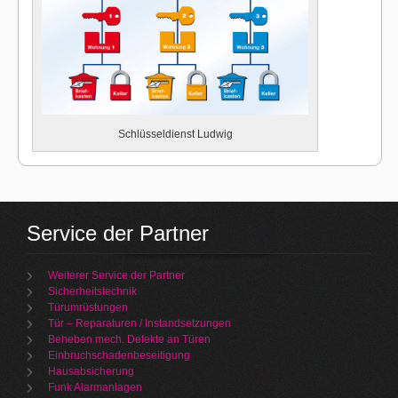
Schlüsseldienst Ludwig
Service der Partner
Weiterer Service der Partner
Sicherheitstechnik
Türumrüstungen
Tür – Reparaturen / Instandsetzungen
Beheben mech. Defekte an Türen
Einbruchschadenbeseitigung
Hausabsicherung
Funk Alarmanlagen