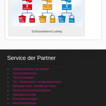
Schlüsseldienst Ludwig
Service der Partner
Weiterer Service der Partner
Sicherheitstechnik
Türumrüstungen
Tür – Reparaturen / Instandsetzungen
Beheben mech. Defekte an Türen
Einbruchschadenbeseitigung
Hausabsicherung
Funk Alarmanlagen
Beschlagmontage