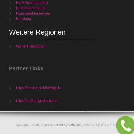
Funk Alarmanlagen
Beschlagmontage
Rauchmelderservcie
Beratung
Weitere Regionen
Weitere Regionen
Partner Links
https://schluessel-ludwig.de
https://oeffnungsdienst.de
Vantage Theme,
business directory software
, powered by
WordPress
.