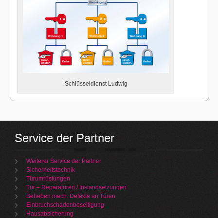
Schlüsseldienst Ludwig
Service der Partner
Weiterer Service der Partner
Sicherheitstechnik
Türumrüstungen
Tür – Reparaturen / Instandsetzungen
Beheben mech. Defekte an Türen
Einbruchschadenbeseitigung
Hausabsicherung