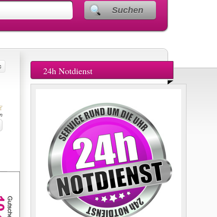
Suchen
24h Notdienst
n