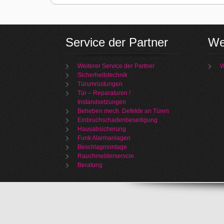
Service der Partner
We
Weiterer Service der Partner
W
Sicherheitstechnik
Türumrüstungen
Tür – Reparaturen /
Instandsetzungen
Beheben mech. Defekte an Türen
Einbruchschadenbeseitigung
Hausabsicherung
Funk Alarmanlagen
Beschlagmontage
Rauchmelderservcie
Beratung