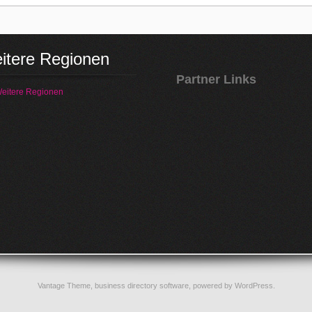
itere Regionen
Partner Links
eitere Regionen
Vantage Theme,
business directory software
, powered by
WordPress
.