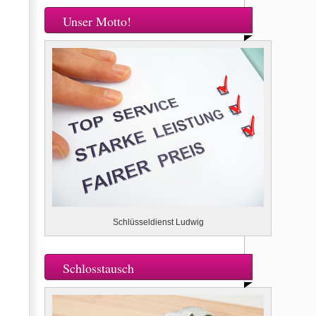
Unser Motto!
Schlüsseldienst Ludwig
Schlosstausch