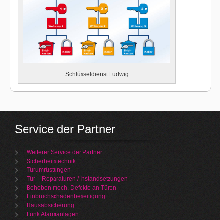
Schlüsseldienst Ludwig
Service der Partner
Weiterer Service der Partner
Sicherheitstechnik
Türumrüstungen
Tür – Reparaturen / Instandsetzungen
Beheben mech. Defekte an Türen
Einbruchschadenbeseitigung
Hausabsicherung
Funk Alarmanlagen