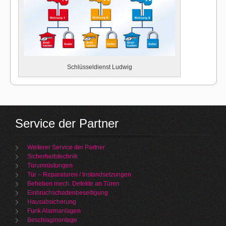
Schlüsseldienst Ludwig
Service der Partner
Weiterer Service der Partner
Sicherheitstechnik
Türumrüstungen
Tür – Reparaturen / Instandsetzungen
Beheben mech. Defekte an Türen
Einbruchschadenbeseitigung
Hausabsicherung
Funk Alarmanlagen
Beschlagmontage