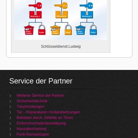
Schlüsseldienst Ludwig
Service der Partner
Weiterer Service der Partner
Sicherheitstechnik
Türumrüstungen
Tür – Reparaturen / Instandsetzungen
Beheben mech. Defekte an Türen
Einbruchschadenbeseitigung
Hausabsicherung
Funk Alarmanlagen