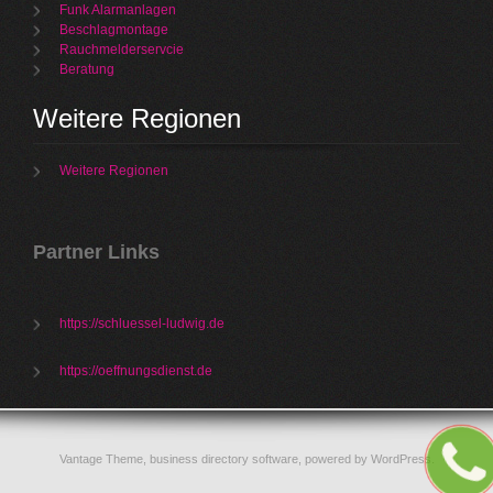
Funk Alarmanlagen
Beschlagmontage
Rauchmelderservcie
Beratung
Weitere Regionen
Weitere Regionen
Partner Links
https://schluessel-ludwig.de
https://oeffnungsdienst.de
Vantage Theme,
business directory software
, powered by
WordPress
.