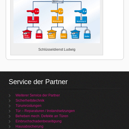
Schlüsseldienst Ludwig
Service der Partner
Weiterer Service der Partner
Sicherheitstechnik
Türumrüstungen
Tür – Reparaturen / Instandsetzungen
Beheben mech. Defekte an Türen
Einbruchschadenbeseitigung
Hausabsicherung