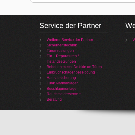
Service der Partner
We
Weiterer Service der Partner
W
Sicherheitstechnik
Türumrüstungen
Tür – Reparaturen /
Instandsetzungen
Beheben mech. Defekte an Türen
Einbruchschadenbeseitigung
Hausabsicherung
Funk Alarmanlagen
Beschlagmontage
Rauchmelderservcie
Beratung