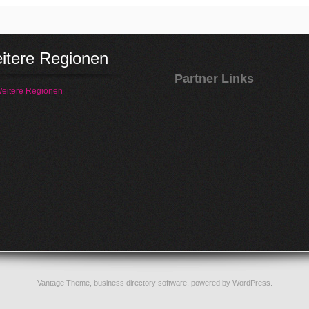
itere Regionen
Partner Links
eitere Regionen
Vantage Theme,
business directory software
, powered by
WordPress
.