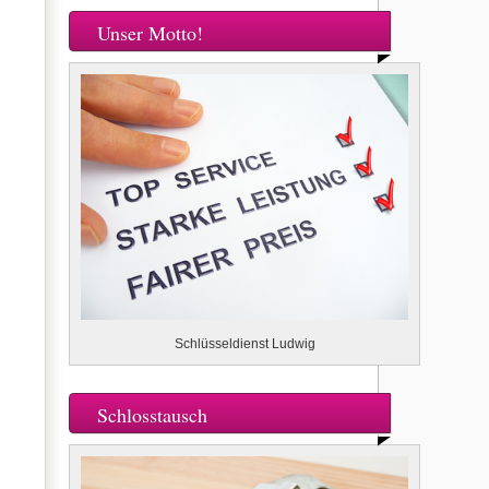
Unser Motto!
Schlüsseldienst Ludwig
Schlosstausch