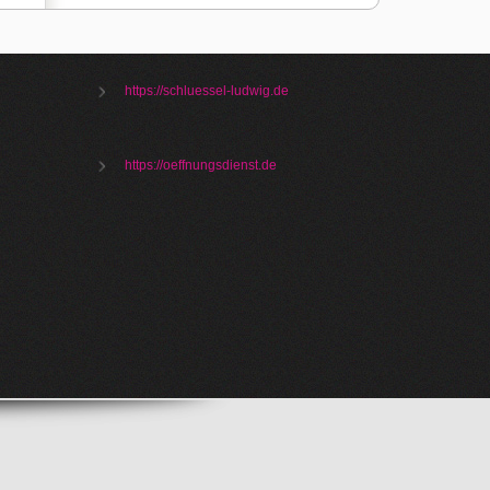
https://schluessel-ludwig.de
https://oeffnungsdienst.de