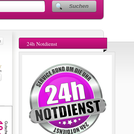
Suchen
24h Notdienst
n