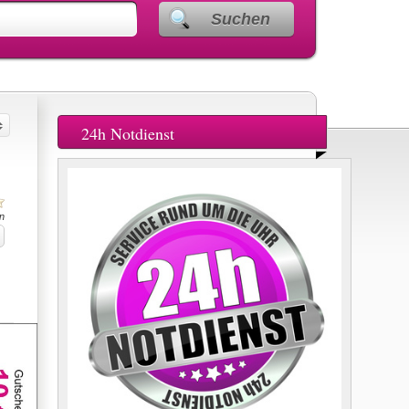
Suchen
24h Notdienst
n