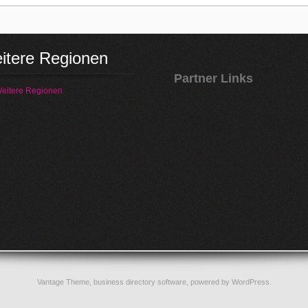
itere Regionen
Partner Links
eitere Regionen
Vantage Theme,
business directory software
, powered by
WordPress
.