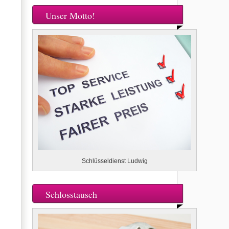
Unser Motto!
Schlüsseldienst Ludwig
Schlosstausch