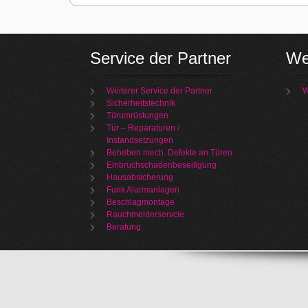
Service der Partner
We
Weiterer Service der Partner
W
Sicherheitstechnik
Türumrüstungen
Tür – Reparaturen /
Instandsetzungen
Beheben mech. Defekte an Türen
Einbruchschadenbeseitigung
Hausabsicherung
Funk Alarmanlagen
Beschlagmontage
Rauchmelderservcie
Beratung