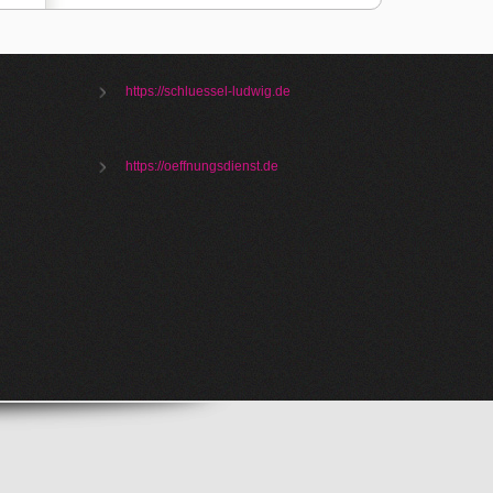
https://schluessel-ludwig.de
https://oeffnungsdienst.de