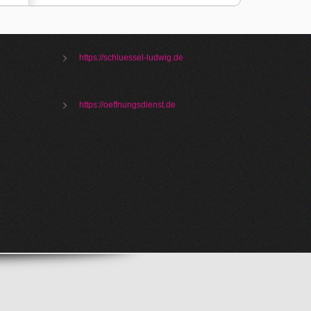
https://schluessel-ludwig.de
https://oeffnungsdienst.de