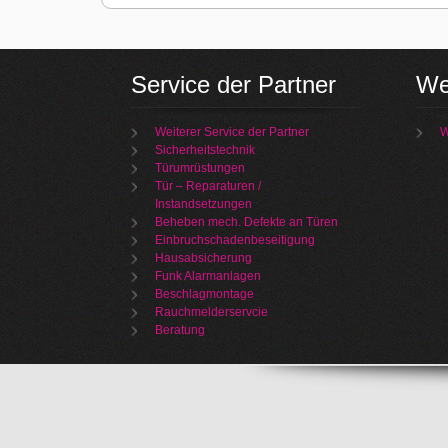
Service der Partner
We
Weiterer Service der Partner
W
Sicherheitstechnik
Türumrüstungen
Tür – Reparaturen /
Instandsetzungen
Beheben mech. Defekte an Türen
Einbruchschadenbeseitigung
Hausabsicherung
Funk Alarmanlagen
Beschlagmontage
Rauchmelderservcie
Beratung