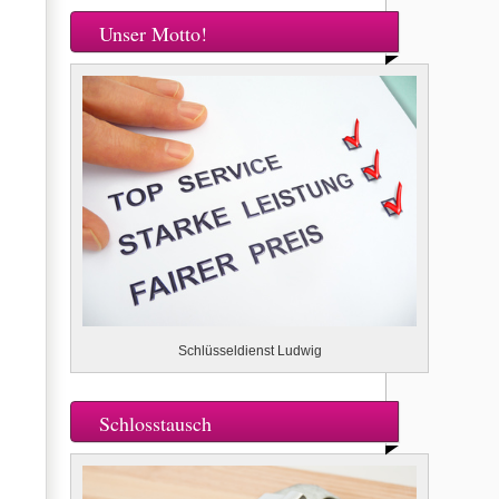
Unser Motto!
Schlüsseldienst Ludwig
Schlosstausch