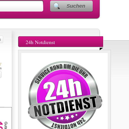
Suchen
24h Notdienst
n