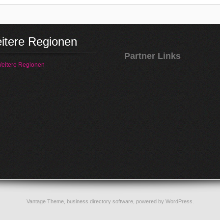
itere Regionen
Partner Links
eitere Regionen
Vantage Theme,
business directory software
, powered by
WordPress
.