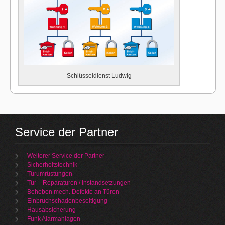
Schlüsseldienst Ludwig
Service der Partner
Weiterer Service der Partner
Sicherheitstechnik
Türumrüstungen
Tür – Reparaturen / Instandsetzungen
Beheben mech. Defekte an Türen
Einbruchschadenbeseitigung
Hausabsicherung
Funk Alarmanlagen