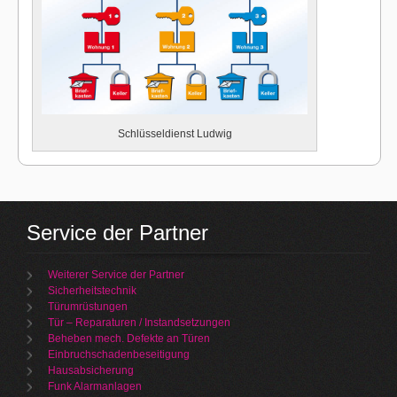
Schlüsseldienst Ludwig
Service der Partner
Weiterer Service der Partner
Sicherheitstechnik
Türumrüstungen
Tür – Reparaturen / Instandsetzungen
Beheben mech. Defekte an Türen
Einbruchschadenbeseitigung
Hausabsicherung
Funk Alarmanlagen