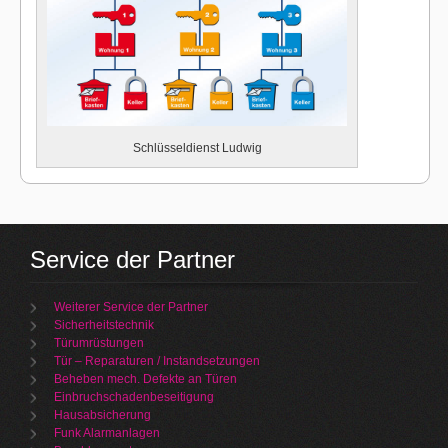
Schlüsseldienst Ludwig
Service der Partner
Weiterer Service der Partner
Sicherheitstechnik
Türumrüstungen
Tür – Reparaturen / Instandsetzungen
Beheben mech. Defekte an Türen
Einbruchschadenbeseitigung
Hausabsicherung
Funk Alarmanlagen