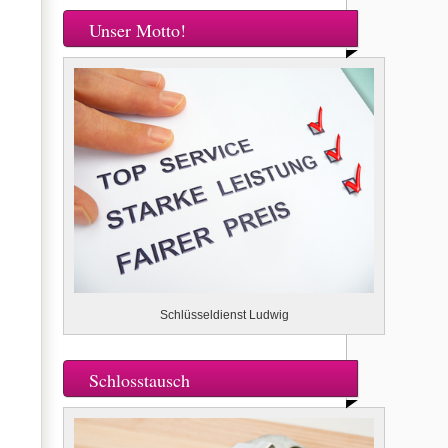
Unser Motto!
Schlüsseldienst Ludwig
Schlosstausch