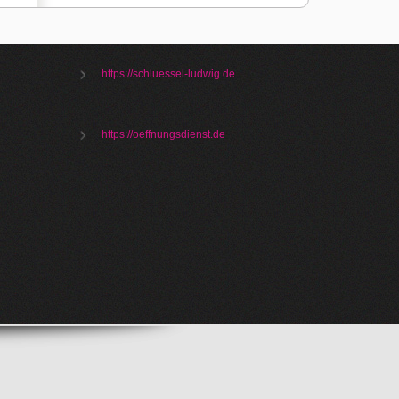
https://schluessel-ludwig.de
https://oeffnungsdienst.de