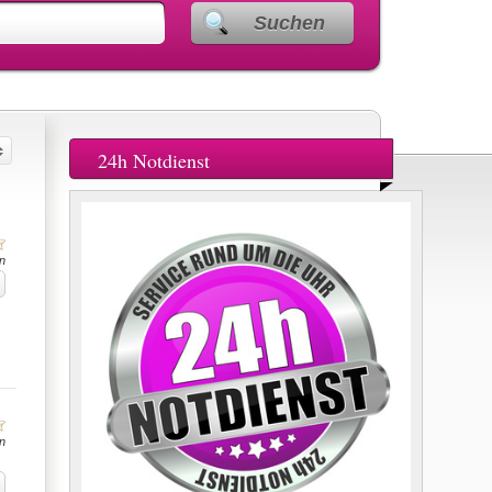
Suchen
24h Notdienst
n
n