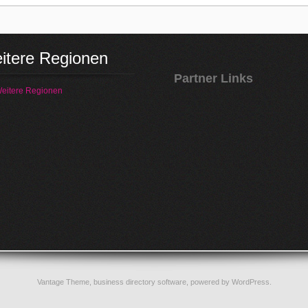
itere Regionen
Partner Links
eitere Regionen
Vantage Theme,
business directory software
, powered by
WordPress
.