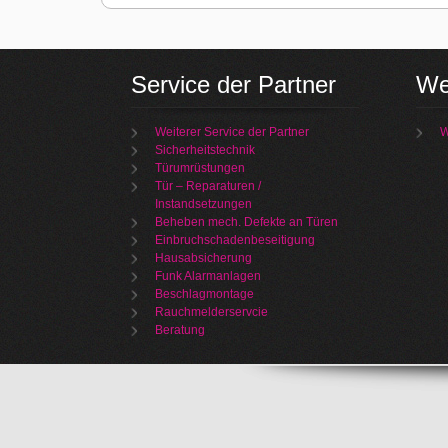
Service der Partner
We
Weiterer Service der Partner
W
Sicherheitstechnik
Türumrüstungen
Tür – Reparaturen /
Instandsetzungen
Beheben mech. Defekte an Türen
Einbruchschadenbeseitigung
Hausabsicherung
Funk Alarmanlagen
Beschlagmontage
Rauchmelderservcie
Beratung