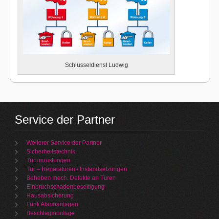
Schlüsseldienst Ludwig
Service der Partner
Weiterer Service der Partner
Sicherheitstechnik
Türumrüstungen
Tür – Reparaturen / Instandsetzungen
Beheben mech. Defekte an Türen
Einbruchschadenbeseitigung
Hausabsicherung
Funk Alarmanlagen
Beschlagmontage