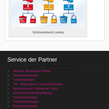
Schlüsseldienst Ludwig
Service der Partner
Weiterer Service der Partner
Sicherheitstechnik
Türumrüstungen
Tür – Reparaturen / Instandsetzungen
Beheben mech. Defekte an Türen
Einbruchschadenbeseitigung
Hausabsicherung
Funk Alarmanlagen
Beschlagmontage