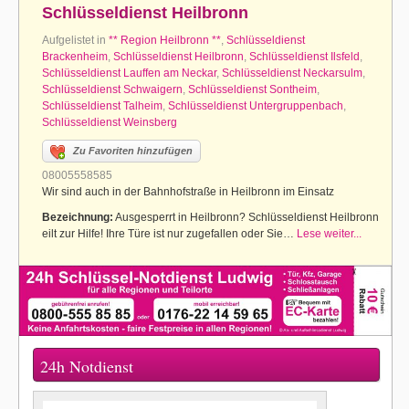
Schlüsseldienst Heilbronn
Aufgelistet in
** Region Heilbronn **
,
Schlüsseldienst
Brackenheim
,
Schlüsseldienst Heilbronn
,
Schlüsseldienst Ilsfeld
,
Schlüsseldienst Lauffen am Neckar
,
Schlüsseldienst Neckarsulm
,
Schlüsseldienst Schwaigern
,
Schlüsseldienst Sontheim
,
Schlüsseldienst Talheim
,
Schlüsseldienst Untergruppenbach
,
Schlüsseldienst Weinsberg
Zu Favoriten hinzufügen
08005558585
Wir sind auch in der Bahnhofstraße in Heilbronn im Einsatz
Bezeichnung:
Ausgesperrt in Heilbronn? Schlüsseldienst Heilbronn
eilt zur Hilfe! Ihre Türe ist nur zugefallen oder Sie…
Lese weiter...
24h Notdienst