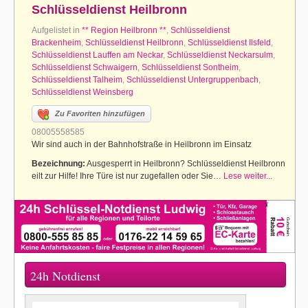
Schlüsseldienst Heilbronn
Aufgelistet in
** Region Heilbronn **
,
Schlüsseldienst
Brackenheim
,
Schlüsseldienst Heilbronn
,
Schlüsseldienst Ilsfeld
,
Schlüsseldienst Lauffen am Neckar
,
Schlüsseldienst Neckarsulm
,
Schlüsseldienst Schwaigern
,
Schlüsseldienst Sontheim
,
Schlüsseldienst Talheim
,
Schlüsseldienst Untergruppenbach
,
Schlüsseldienst Weinsberg
Zu Favoriten hinzufügen
08005558585
Wir sind auch in der Bahnhofstraße in Heilbronn im Einsatz
Bezeichnung:
Ausgesperrt in Heilbronn? Schlüsseldienst Heilbronn
eilt zur Hilfe! Ihre Türe ist nur zugefallen oder Sie…
Lese weiter...
24h Notdienst