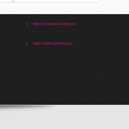
https://schluessel-ludwig.de
https://oeffnungsdienst.de