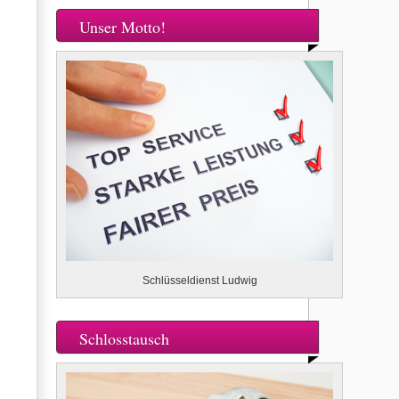
Unser Motto!
Schlüsseldienst Ludwig
Schlosstausch