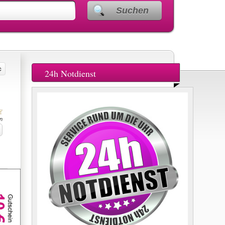
Suchen
24h Notdienst
n