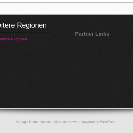
itere Regionen
Partner Links
eitere Regionen
Vantage Theme,
business directory software
, powered by
WordPress
.