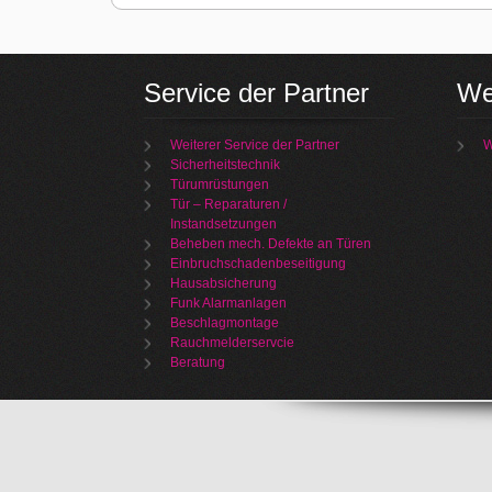
Service der Partner
We
Weiterer Service der Partner
W
Sicherheitstechnik
Türumrüstungen
Tür – Reparaturen /
Instandsetzungen
Beheben mech. Defekte an Türen
Einbruchschadenbeseitigung
Hausabsicherung
Funk Alarmanlagen
Beschlagmontage
Rauchmelderservcie
Beratung