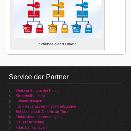
Schlüsseldienst Ludwig
Service der Partner
Weiterer Service der Partner
Sicherheitstechnik
Türumrüstungen
Tür – Reparaturen / Instandsetzungen
Beheben mech. Defekte an Türen
Einbruchschadenbeseitigung
Hausabsicherung
Funk Alarmanlagen