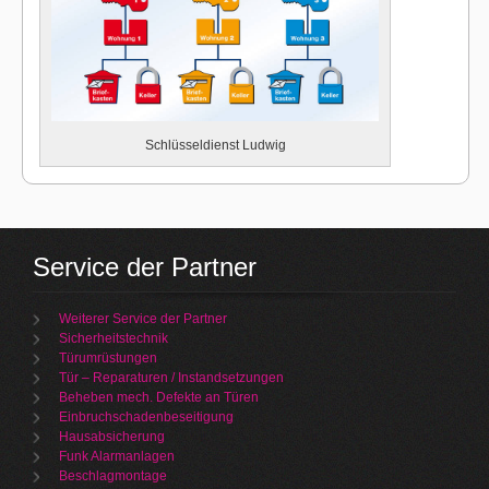
Schlüsseldienst Ludwig
Service der Partner
Weiterer Service der Partner
Sicherheitstechnik
Türumrüstungen
Tür – Reparaturen / Instandsetzungen
Beheben mech. Defekte an Türen
Einbruchschadenbeseitigung
Hausabsicherung
Funk Alarmanlagen
Beschlagmontage