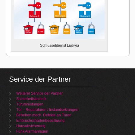
Schlüsseldienst Ludwig
Service der Partner
Weiterer Service der Partner
Sicherheitstechnik
Türumrüstungen
Tür – Reparaturen / Instandsetzungen
Beheben mech. Defekte an Türen
Einbruchschadenbeseitigung
Hausabsicherung
Funk Alarmanlagen