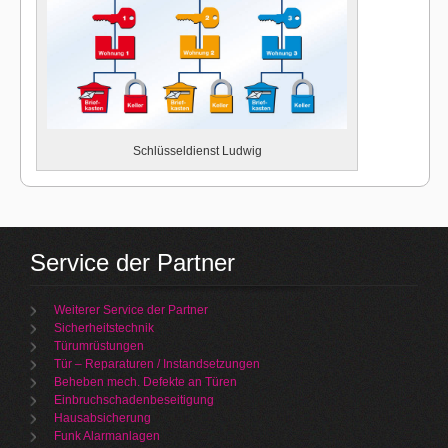
Schlüsseldienst Ludwig
Service der Partner
Weiterer Service der Partner
Sicherheitstechnik
Türumrüstungen
Tür – Reparaturen / Instandsetzungen
Beheben mech. Defekte an Türen
Einbruchschadenbeseitigung
Hausabsicherung
Funk Alarmanlagen