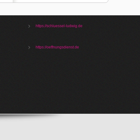
https://schluessel-ludwig.de
https://oeffnungsdienst.de