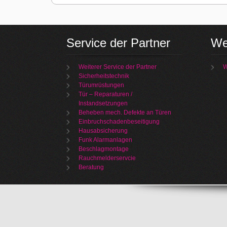
Service der Partner
We
Weiterer Service der Partner
W
Sicherheitstechnik
Türumrüstungen
Tür – Reparaturen /
Instandsetzungen
Beheben mech. Defekte an Türen
Einbruchschadenbeseitigung
Hausabsicherung
Funk Alarmanlagen
Beschlagmontage
Rauchmelderservcie
Beratung