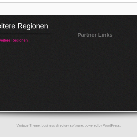
itere Regionen
Partner Links
eitere Regionen
Vantage Theme,
business directory software
, powered by
WordPress
.