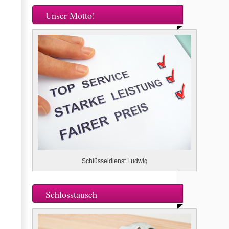
Unser Motto!
Schlüsseldienst Ludwig
Schlosstausch