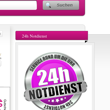
Suchen
24h Notdienst
n