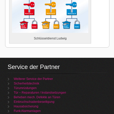
Schlüsseldienst Ludwig
Service der Partner
Weiterer Service der Partner
Sicherheitstechnik
Türumrüstungen
Tür – Reparaturen / Instandsetzungen
Beheben mech. Defekte an Türen
Einbruchschadenbeseitigung
Hausabsicherung
Funk Alarmanlagen