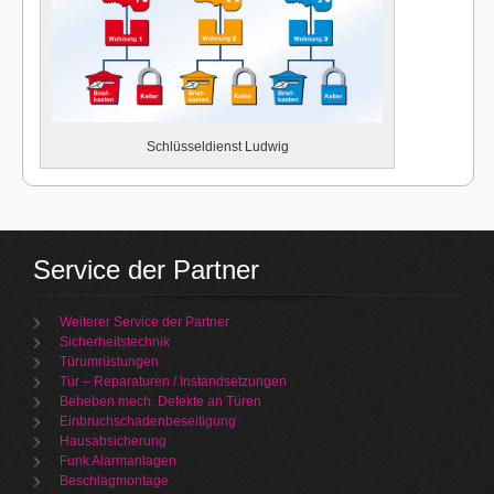
Schlüsseldienst Ludwig
Service der Partner
Weiterer Service der Partner
Sicherheitstechnik
Türumrüstungen
Tür – Reparaturen / Instandsetzungen
Beheben mech. Defekte an Türen
Einbruchschadenbeseitigung
Hausabsicherung
Funk Alarmanlagen
Beschlagmontage