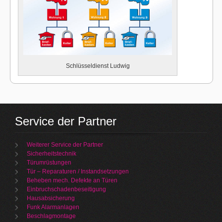
Schlüsseldienst Ludwig
Service der Partner
Weiterer Service der Partner
Sicherheitstechnik
Türumrüstungen
Tür – Reparaturen / Instandsetzungen
Beheben mech. Defekte an Türen
Einbruchschadenbeseitigung
Hausabsicherung
Funk Alarmanlagen
Beschlagmontage