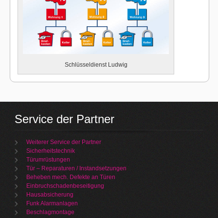
Schlüsseldienst Ludwig
Service der Partner
Weiterer Service der Partner
Sicherheitstechnik
Türumrüstungen
Tür – Reparaturen / Instandsetzungen
Beheben mech. Defekte an Türen
Einbruchschadenbeseitigung
Hausabsicherung
Funk Alarmanlagen
Beschlagmontage