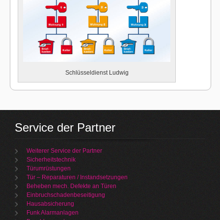
Schlüsseldienst Ludwig
Service der Partner
Weiterer Service der Partner
Sicherheitstechnik
Türumrüstungen
Tür – Reparaturen / Instandsetzungen
Beheben mech. Defekte an Türen
Einbruchschadenbeseitigung
Hausabsicherung
Funk Alarmanlagen