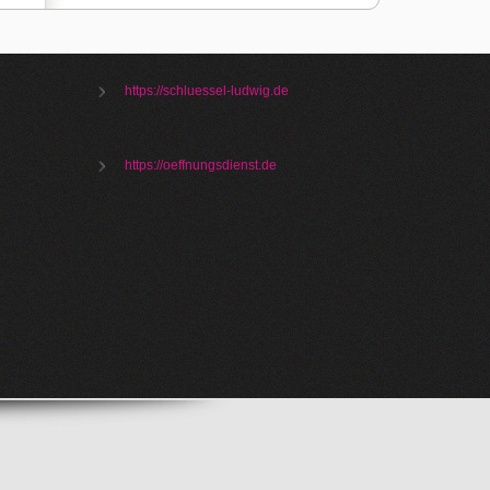
https://schluessel-ludwig.de
https://oeffnungsdienst.de