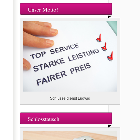
Unser Motto!
Schlüsseldienst Ludwig
Schlosstausch