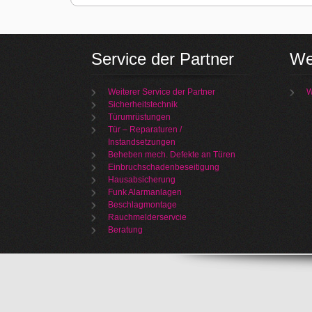
Service der Partner
We
Weiterer Service der Partner
W
Sicherheitstechnik
Türumrüstungen
Tür – Reparaturen /
Instandsetzungen
Beheben mech. Defekte an Türen
Einbruchschadenbeseitigung
Hausabsicherung
Funk Alarmanlagen
Beschlagmontage
Rauchmelderservcie
Beratung