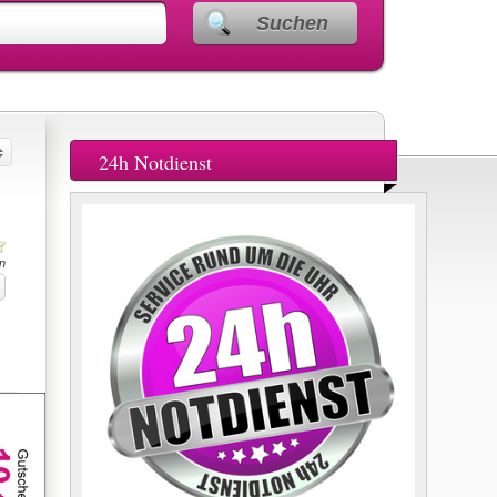
Suchen
24h Notdienst
n