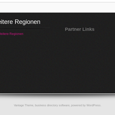
itere Regionen
Partner Links
eitere Regionen
Vantage Theme,
business directory software
, powered by
WordPress
.