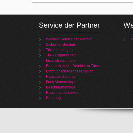
Service der Partner
We
Weiterer Service der Partner
W
Sicherheitstechnik
Türumrüstungen
Tür – Reparaturen /
Instandsetzungen
Beheben mech. Defekte an Türen
Einbruchschadenbeseitigung
Hausabsicherung
Funk Alarmanlagen
Beschlagmontage
Rauchmelderservcie
Beratung