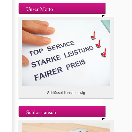
Unser Motto!
Schlüsseldienst Ludwig
Schlosstausch