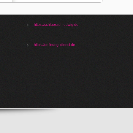
https://schluessel-ludwig.de
https://oeffnungsdienst.de