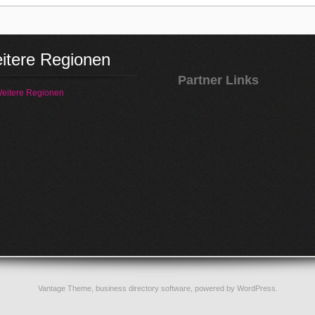
itere Regionen
Partner Links
eitere Regionen
Vantage Theme,
business directory software
, powered by
WordPress
.