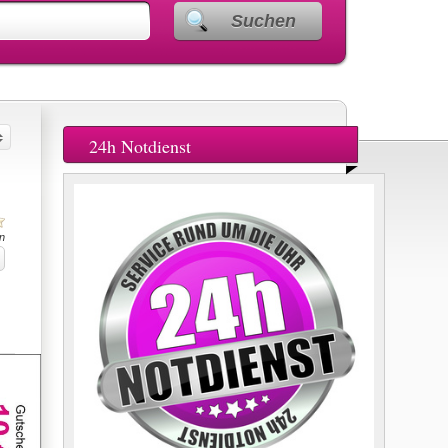
Suchen
24h Notdienst
n