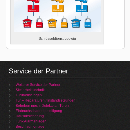
Schlüsseldienst Ludwig
Service der Partner
Weiterer Service der Partner
Sicherheitstechnik
Türumrüstungen
Tür – Reparaturen / Instandsetzungen
Beheben mech. Defekte an Türen
Einbruchschadenbeseitigung
Hausabsicherung
Funk Alarmanlagen
Beschlagmontage