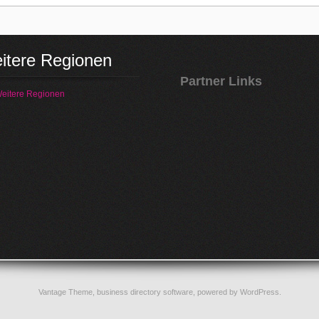
itere Regionen
Partner Links
eitere Regionen
Vantage Theme,
business directory software
, powered by
WordPress
.