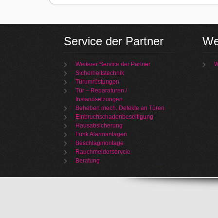
Service der Partner
We
Weiterer Service der Partner
W
Sicherheitstechnik
Türumrüstungen
Tür – Reparaturen /
Instandsetzungen
Beheben mech. Defekte an Türen
Einbruchschadenbeseitigung
Hausabsicherung
Funk Alarmanlagen
Beschlagmontage
Rauchmelderservcie
Beratung