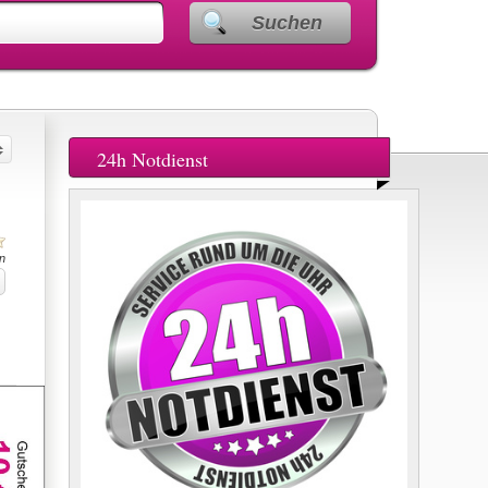
Suchen
24h Notdienst
n