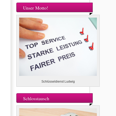
Unser Motto!
Schlüsseldienst Ludwig
Schlosstausch