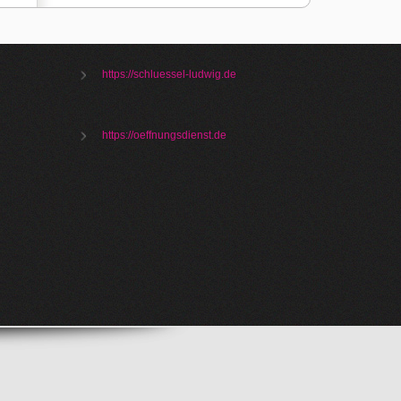
https://schluessel-ludwig.de
https://oeffnungsdienst.de