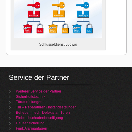
Schlüsseldienst Ludwig
Service der Partner
Weiterer Service der Partner
Sicherheitstechnik
Türumrüstungen
Tür – Reparaturen / Instandsetzungen
Beheben mech. Defekte an Türen
Einbruchschadenbeseitigung
Hausabsicherung
Funk Alarmanlagen