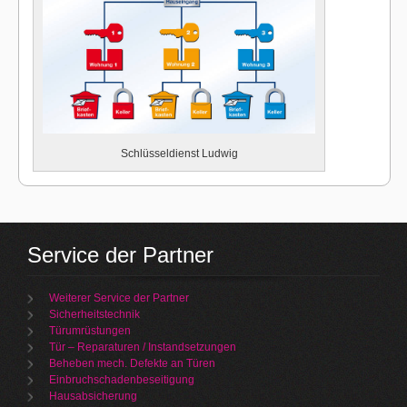
Schlüsseldienst Ludwig
Service der Partner
Weiterer Service der Partner
Sicherheitstechnik
Türumrüstungen
Tür – Reparaturen / Instandsetzungen
Beheben mech. Defekte an Türen
Einbruchschadenbeseitigung
Hausabsicherung