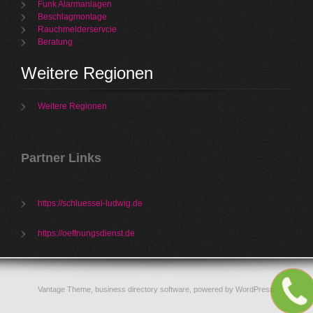
Funk Alarmanlagen
Beschlagmontage
Rauchmelderservcie
Beratung
Weitere Regionen
Weitere Regionen
Partner Links
https://schluessel-ludwig.de
https://oeffnungsdienst.de
Vantage Theme,
business directory software
, powered by
WordPress
.