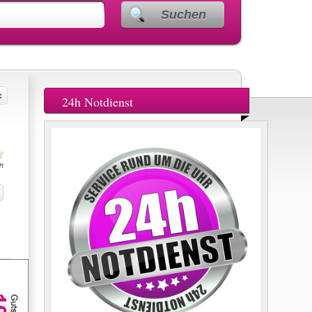
Suchen
24h Notdienst
n