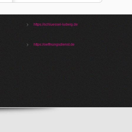
https://schluessel-ludwig.de
https://oeffnungsdienst.de