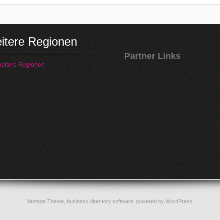
itere Regionen
Partner Links
eitere Regionen
Vantage Theme,
business directory software
, powered by
WordPress
.