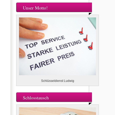
Unser Motto!
Schlüsseldienst Ludwig
Schlosstausch