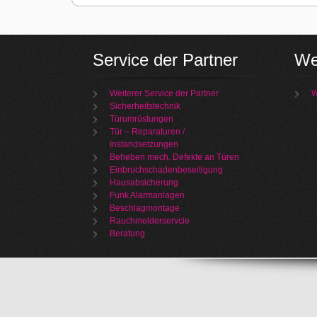
Service der Partner
We
Weiterer Service der Partner
W
Sicherheitstechnik
Türumrüstungen
Tür – Reparaturen /
Instandsetzungen
Beheben mech. Defekte an Türen
Einbruchschadenbeseitigung
Hausabsicherung
Funk Alarmanlagen
Beschlagmontage
Rauchmelderservcie
Beratung