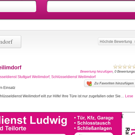
mdorf
Höchste Bewertung
eilimdorf
Bewertung hinzufügen
, 0 Bewertunge
sseldienst Stuttgart Weilimdorf
,
Schlüsseldienst Weilimdorf
Zu Favoriten hinzufügen
im Einsatz
lüsseldienst Weilimdorf eilt zur Hilfe! Ihre Türe ist nur zugefallen oder Sie…
Lese