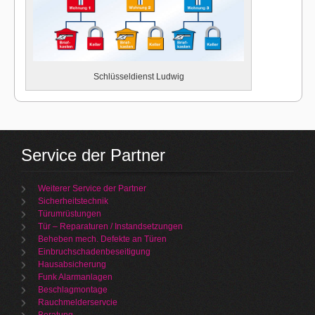
Schlüsseldienst Ludwig
Service der Partner
Weiterer Service der Partner
Sicherheitstechnik
Türumrüstungen
Tür – Reparaturen / Instandsetzungen
Beheben mech. Defekte an Türen
Einbruchschadenbeseitigung
Hausabsicherung
Funk Alarmanlagen
Beschlagmontage
Rauchmelderservcie