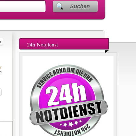
Suchen
24h Notdienst
n