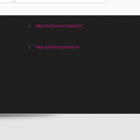
https://schluessel-ludwig.de
https://oeffnungsdienst.de