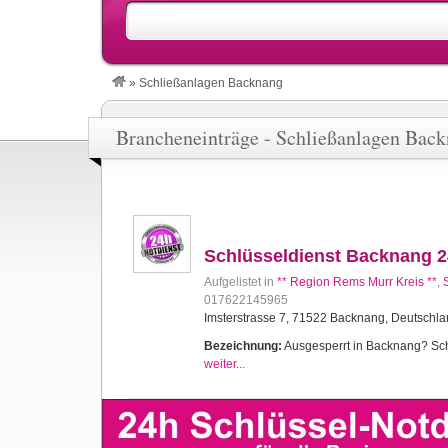
»
Schließanlagen Backnang
Brancheneinträge - Schließanlagen Bac
Schlüsseldienst Backnang 2
Aufgelistet in
** Region Rems Murr Kreis **
,
017622145965
Imsterstrasse 7, 71522 Backnang, Deutschl
Bezeichnung:
Ausgesperrt in Backnang? Schlü
weiter...