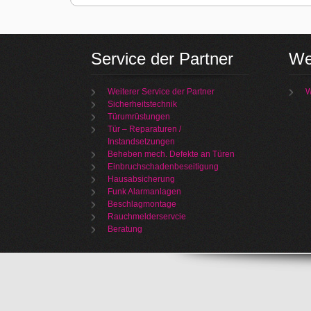
Service der Partner
We
Weiterer Service der Partner
W
Sicherheitstechnik
Türumrüstungen
Tür – Reparaturen /
Instandsetzungen
Beheben mech. Defekte an Türen
Einbruchschadenbeseitigung
Hausabsicherung
Funk Alarmanlagen
Beschlagmontage
Rauchmelderservcie
Beratung