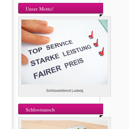
Unser Motto!
Schlüsseldienst Ludwig
Schlosstausch