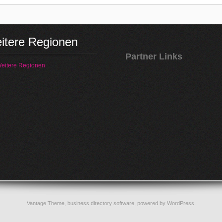
itere Regionen
Partner Links
eitere Regionen
Vantage Theme,
business directory software
, powered by
WordPress
.