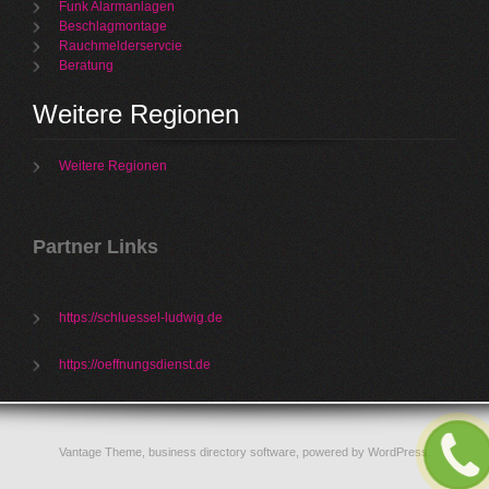
Funk Alarmanlagen
Beschlagmontage
Rauchmelderservcie
Beratung
Weitere Regionen
Weitere Regionen
Partner Links
https://schluessel-ludwig.de
https://oeffnungsdienst.de
Vantage Theme,
business directory software
, powered by
WordPress
.