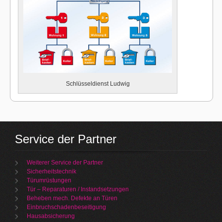
Schlüsseldienst Ludwig
Service der Partner
Weiterer Service der Partner
Sicherheitstechnik
Türumrüstungen
Tür – Reparaturen / Instandsetzungen
Beheben mech. Defekte an Türen
Einbruchschadenbeseitigung
Hausabsicherung