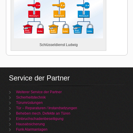
Schlüsseldienst Ludwig
Service der Partner
Weiterer Service der Partner
Sicherheitstechnik
Türumrüstungen
Tür – Reparaturen / Instandsetzungen
Beheben mech. Defekte an Türen
Einbruchschadenbeseitigung
Hausabsicherung
Funk Alarmanlagen