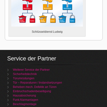
Schlüsseldienst Ludwig
Service der Partner
Weiterer Service der Partner
Sicherheitstechnik
Türumrüstungen
Tür – Reparaturen / Instandsetzungen
Beheben mech. Defekte an Türen
Einbruchschadenbeseitigung
Hausabsicherung
Funk Alarmanlagen
Beschlagmontage