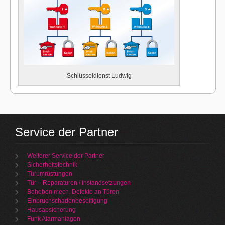
Schlüsseldienst Ludwig
Service der Partner
Weiterer Service der Partner
Sicherheitstechnik
Türumrüstungen
Tür – Reparaturen / Instandsetzungen
Beheben mech. Defekte an Türen
Einbruchschadenbeseitigung
Hausabsicherung
Funk Alarmanlagen